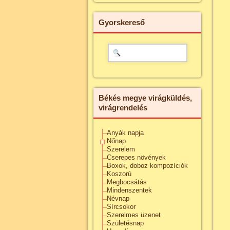
Gyorskereső
Békés megye virágküldés,
virágrendelés
Anyák napja
Nőnap
Szerelem
Cserepes növények
Boxok, doboz kompozíciók
Koszorú
Megbocsátás
Mindenszentek
Névnap
Sírcsokor
Szerelmes üzenet
Születésnap