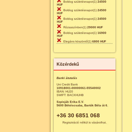
Boldog születésnapot(1)
24500
HUF
Boldog születésnapot(1)
24500
HUF
Boldog születésnapot(1)
24500
HUF
Rózsaszínben(1)
29000 HUF
Boldog születésnapot(1)
16900
HUF
Elegáns köszöntő(1)
6800 HUF
Közérdekű
Banki átutalás
Uni Credit Bank
10918001-00000061-55540002
IBAN: HU20
SWIFT: BACXHUHB
Szpisják Erika E.V.
5600 Békéscsaba, Bartók Béla út 6.
+36 30 6851 068
Regisztráció nélkül is vásárolhat.