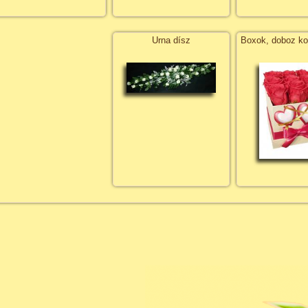
Urna dísz
Boxok, doboz k