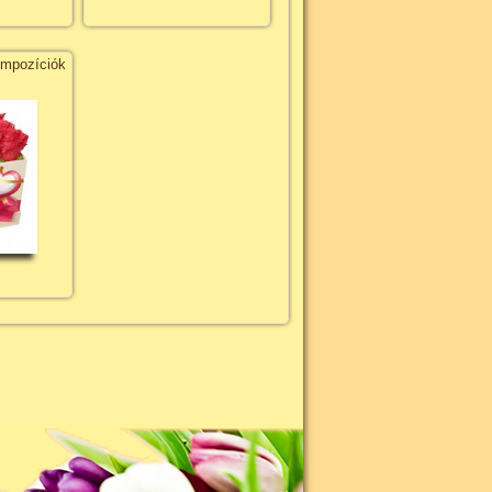
ompozíciók