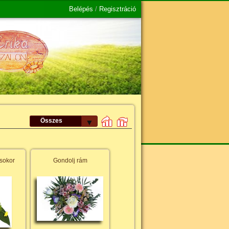
Belépés
/
Regisztráció
Összes
▼
sokor
Gondolj rám