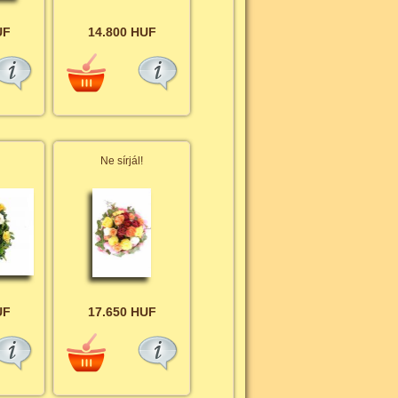
UF
14.800 HUF
Ne sírjál!
UF
17.650 HUF