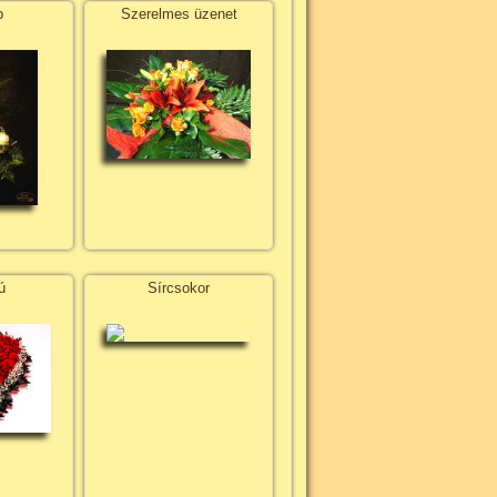
p
Szerelmes üzenet
ú
Sírcsokor