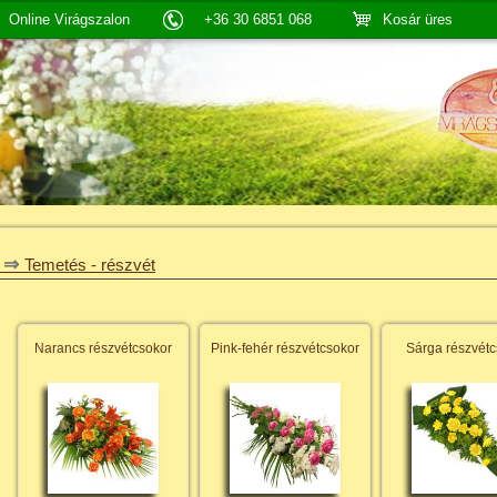
Online Virágszalon
+36 30 6851 068
Kosár üres
⇒
Temetés - részvét
Narancs részvétcsokor
Pink-fehér részvétcsokor
Sárga részvétc