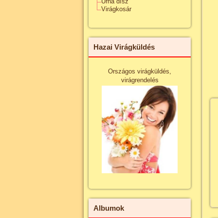
Urna dísz
Virágkosár
Hazai Virágküldés
Országos virágküldés,
virágrendelés
Albumok