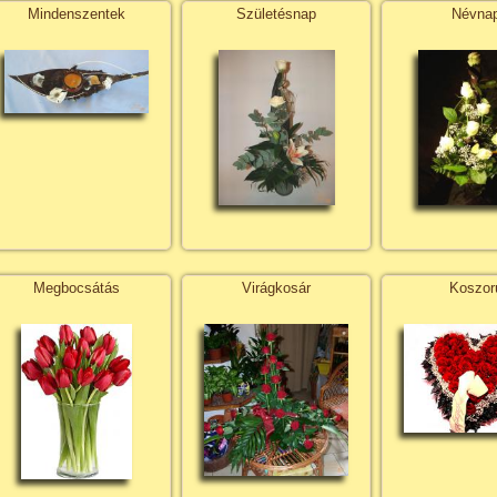
Mindenszentek
Születésnap
Névna
Megbocsátás
Virágkosár
Koszor