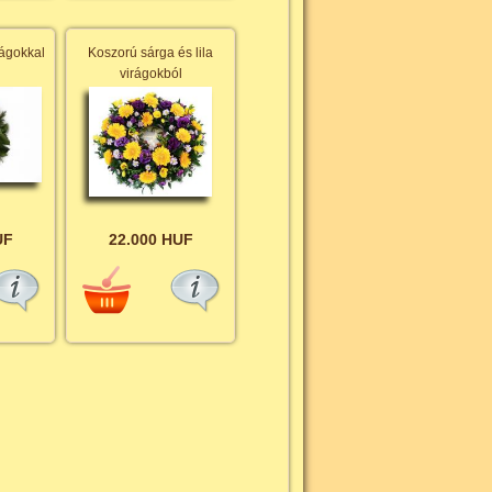
rágokkal
Koszorú sárga és lila
virágokból
UF
22.000 HUF