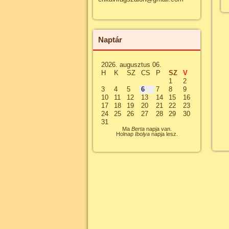
Naptár
2026. augusztus 06.
H
K
SZ
CS
P
SZ
V
1
2
3
4
5
6
7
8
9
10
11
12
13
14
15
16
17
18
19
20
21
22
23
24
25
26
27
28
29
30
31
Ma
Berta
napja van.
Holnap
Ibolya
napja lesz.