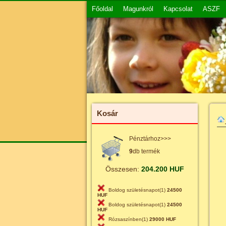
Főoldal
Magunkról
Kapcsolat
ASZF
Kosár
Pénztárhoz>>>
9
db termék
Összesen:
204.200 HUF
Boldog születésnapot(1)
24500
HUF
Boldog születésnapot(1)
24500
HUF
Rózsaszínben(1)
29000 HUF