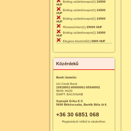
Boldog születésnapot(1)
24500
HUF
Boldog születésnapot(1)
24500
HUF
Boldog születésnapot(1)
24500
HUF
Rózsaszínben(1)
29000 HUF
Boldog születésnapot(1)
16900
HUF
Elegáns köszöntő(1)
6800 HUF
Közérdekű
Banki átutalás
Uni Credit Bank
10918001-00000061-55540002
IBAN: HU20
SWIFT: BACXHUHB
Szpisják Erika E.V.
5600 Békéscsaba, Bartók Béla út 6.
+36 30 6851 068
Regisztráció nélkül is vásárolhat.