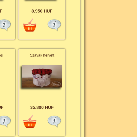
F
8.950 HUF
és
Szavak helyett
UF
35.800 HUF