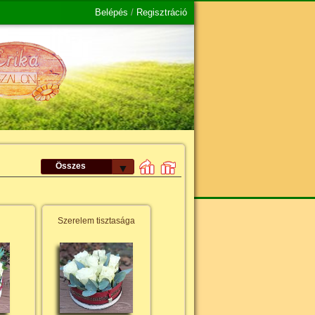
Belépés
/
Regisztráció
Összes
▼
Szerelem tisztasága