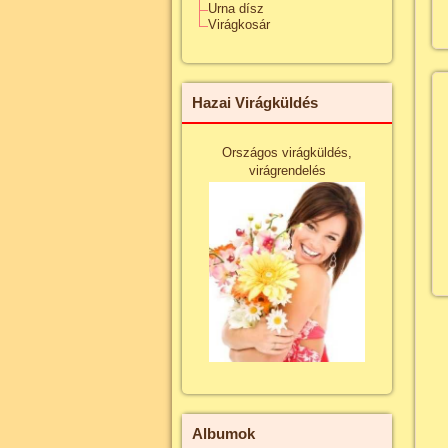
Urna dísz
Virágkosár
Hazai Virágküldés
Országos virágküldés,
virágrendelés
Albumok