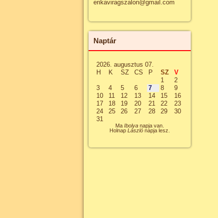
erikaviragszalon@gmail.com
Naptár
2026. augusztus 07.
H
K
SZ
CS
P
SZ
V
1
2
3
4
5
6
7
8
9
10
11
12
13
14
15
16
17
18
19
20
21
22
23
24
25
26
27
28
29
30
31
Ma
Ibolya
napja van.
Holnap
László
napja lesz.