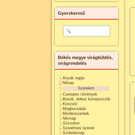
Gyorskereső
Békés megye virágküldés,
virágrendelés
Anyák napja
Nőnap
Szerelem
Cserepes növények
Boxok, doboz kompozíciók
Koszorú
Megbocsátás
Mindenszentek
Névnap
Sírcsokor
Szerelmes üzenet
Születésnap