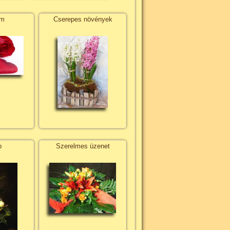
em
Cserepes növények
p
Szerelmes üzenet