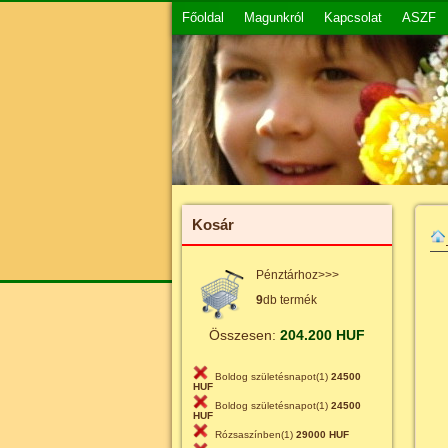
Főoldal
Magunkról
Kapcsolat
ASZF
Kosár
Pénztárhoz>>>
9
db termék
Összesen:
204.200 HUF
Boldog születésnapot(1)
24500
HUF
Boldog születésnapot(1)
24500
HUF
Rózsaszínben(1)
29000 HUF