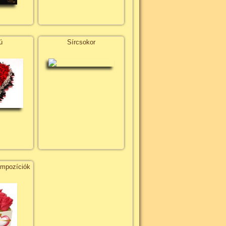
ú
Sírcsokor
ompozíciók