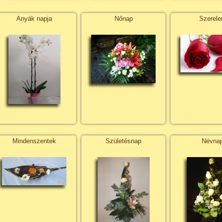
Anyák napja
Nőnap
Szerel
Mindenszentek
Születésnap
Névna