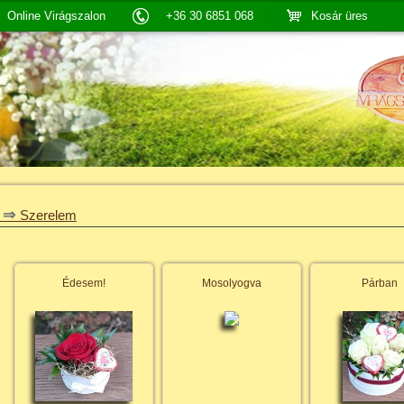
Online Virágszalon
+36 30 6851 068
Kosár üres
⇒
Szerelem
Édesem!
Mosolyogva
Párban