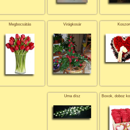
Megbocsátás
Virágkosár
Koszor
Urna dísz
Boxok, doboz k