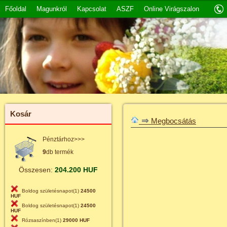
Főoldal
Magunkról
Kapcsolat
ASZF
Online Virágszalon
Kosár
⇒
Megbocsátás
Pénztárhoz>>>
9
db termék
Összesen:
204.200 HUF
Boldog születésnapot(1)
24500
HUF
Boldog születésnapot(1)
24500
HUF
Rózsaszínben(1)
29000 HUF