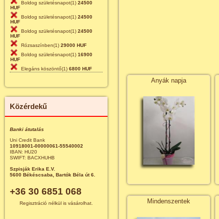
Boldog születésnapot(1)
24500
HUF
Boldog születésnapot(1)
24500
HUF
Boldog születésnapot(1)
24500
HUF
Rózsaszínben(1)
29000 HUF
Boldog születésnapot(1)
16900
HUF
Elegáns köszöntő(1)
6800 HUF
Anyák napja
Közérdekű
Banki átutalás
Uni Credit Bank
10918001-00000061-55540002
IBAN: HU20
SWIFT: BACXHUHB
Szpisják Erika E.V.
5600 Békéscsaba, Bartók Béla út 6.
+36 30 6851 068
Mindenszentek
Regisztráció nélkül is vásárolhat.