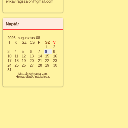
erikaviragszalon@gmail.com
Naptár
2026. augusztus 08.
H
K
SZ
CS
P
SZ
V
1
2
3
4
5
6
7
8
9
10
11
12
13
14
15
16
17
18
19
20
21
22
23
24
25
26
27
28
29
30
31
Ma
László
napja van.
Holnap
Emőd
napja lesz.