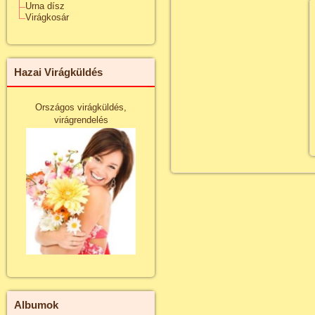
Urna dísz
Virágkosár
Hazai Virágküldés
Országos virágküldés,
virágrendelés
Albumok