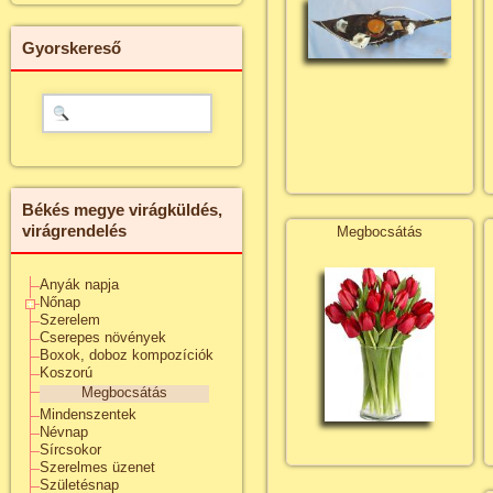
Gyorskereső
Békés megye virágküldés,
virágrendelés
Megbocsátás
Anyák napja
Nőnap
Szerelem
Cserepes növények
Boxok, doboz kompozíciók
Koszorú
Megbocsátás
Mindenszentek
Névnap
Sírcsokor
Szerelmes üzenet
Születésnap