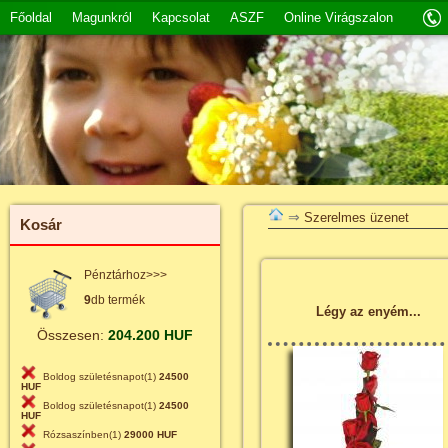
Főoldal
Magunkról
Kapcsolat
ASZF
Online Virágszalon
⇒
Szerelmes üzenet
Kosár
Pénztárhoz>>>
9
db termék
Légy az enyém...
Összesen:
204.200 HUF
Boldog születésnapot(1)
24500
HUF
Boldog születésnapot(1)
24500
HUF
Rózsaszínben(1)
29000 HUF