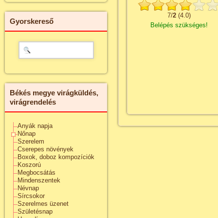
7
/
2
(
4.0
)
Gyorskereső
Belépés szükséges!
Békés megye virágküldés,
virágrendelés
Anyák napja
Nőnap
Szerelem
Cserepes növények
Boxok, doboz kompozíciók
Koszorú
Megbocsátás
Mindenszentek
Névnap
Sírcsokor
Szerelmes üzenet
Születésnap