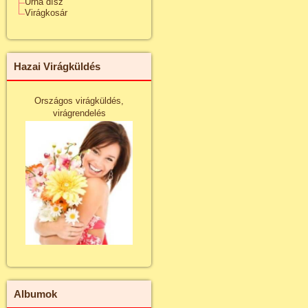
Urna dísz
Virágkosár
Hazai Virágküldés
Országos virágküldés,
virágrendelés
Albumok