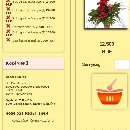
Boldog születésnapot(1)
24500
HUF
Boldog születésnapot(1)
24500
HUF
Boldog születésnapot(1)
24500
HUF
Rózsaszínben(1)
29000 HUF
Boldog születésnapot(1)
16900
HUF
Elegáns köszöntő(1)
6800 HUF
12.500
HUF
Közérdekű
Mennyiség:
Banki átutalás
Uni Credit Bank
10918001-00000061-55540002
IBAN: HU20
SWIFT: BACXHUHB
Szpisják Erika E.V.
5600 Békéscsaba, Bartók Béla út 6.
+36 30 6851 068
Regisztráció nélkül is vásárolhat.