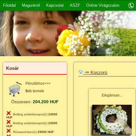
Főoldal
Magunkról
Kapcsolat
ASZF
Online Virágszalon
Kosár
⇒
Koszorú
Pénztárhoz>>>
9
db termék
Elegánsan...
Összesen:
204.200 HUF
Boldog születésnapot(1)
24500
HUF
Boldog születésnapot(1)
24500
HUF
Rózsaszínben(1)
29000 HUF