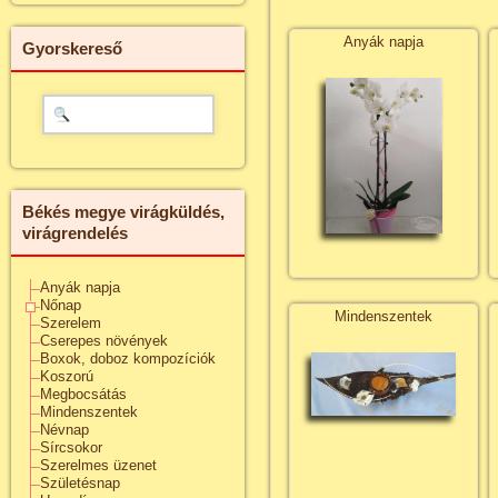
Anyák napja
Gyorskereső
Békés megye virágküldés,
virágrendelés
Anyák napja
Nőnap
Mindenszentek
Szerelem
Cserepes növények
Boxok, doboz kompozíciók
Koszorú
Megbocsátás
Mindenszentek
Névnap
Sírcsokor
Szerelmes üzenet
Születésnap