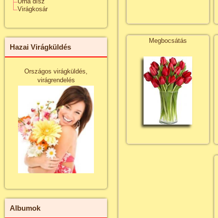
Urna dísz
Virágkosár
Megbocsátás
Hazai Virágküldés
Országos virágküldés,
virágrendelés
Albumok