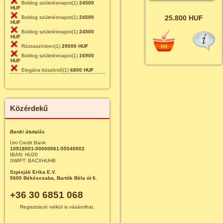
Boldog születésnapot(1)
24500
HUF
25.800 HUF
Boldog születésnapot(1)
24500
HUF
Boldog születésnapot(1)
24500
HUF
Rózsaszínben(1)
29000 HUF
Boldog születésnapot(1)
16900
HUF
Elegáns köszöntő(1)
6800 HUF
Közérdekű
Banki átutalás
Uni Credit Bank
10918001-00000061-55540002
IBAN: HU20
SWIFT: BACXHUHB
Szpisják Erika E.V.
5600 Békéscsaba, Bartók Béla út 6.
+36 30 6851 068
Regisztráció nélkül is vásárolhat.