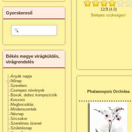
12
/
3
(
4.0
)
Gyorskereső
Belépés szükséges!
Békés megye virágküldés,
virágrendelés
Anyák napja
Nőnap
Szerelem
Cserepes növények
Phalaenopsis Orchidea
Boxok, doboz kompozíciók
Koszorú
Megbocsátás
Mindenszentek
Névnap
Sírcsokor
Szerelmes üzenet
Születésnap