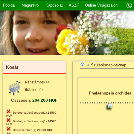
Főoldal
Magunkról
Kapcsolat
ASZF
Online Virágszalon
⇒
Születésnap-névnap
Kosár
Pénztárhoz>>>
9
db termék
Phalaenopsis orchidea
Összesen:
204.200 HUF
Boldog születésnapot(1)
24500
HUF
Boldog születésnapot(1)
24500
HUF
Rózsaszínben(1)
29000 HUF