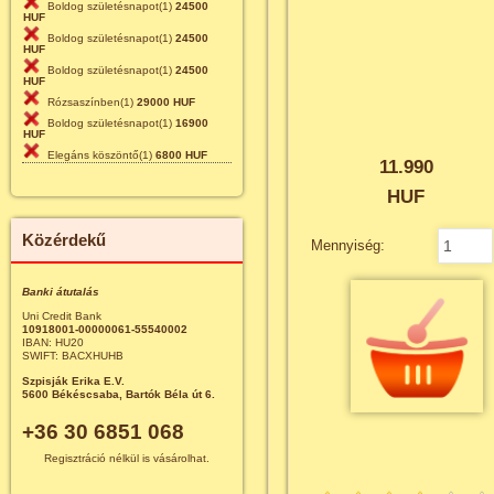
Boldog születésnapot(1)
24500
HUF
Boldog születésnapot(1)
24500
HUF
Boldog születésnapot(1)
24500
HUF
Rózsaszínben(1)
29000 HUF
Boldog születésnapot(1)
16900
HUF
Elegáns köszöntő(1)
6800 HUF
11.990
HUF
Közérdekű
Mennyiség:
Banki átutalás
Uni Credit Bank
10918001-00000061-55540002
IBAN: HU20
SWIFT: BACXHUHB
Szpisják Erika E.V.
5600 Békéscsaba, Bartók Béla út 6.
+36 30 6851 068
Regisztráció nélkül is vásárolhat.