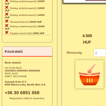
Boldog születésnapot(1)
24500
HUF
Boldog születésnapot(1)
24500
HUF
Boldog születésnapot(1)
24500
HUF
Rózsaszínben(1)
29000 HUF
Boldog születésnapot(1)
16900
HUF
Elegáns köszöntő(1)
6800 HUF
4.500
HUF
Közérdekű
Mennyiség:
Banki átutalás
Uni Credit Bank
10918001-00000061-55540002
IBAN: HU20
SWIFT: BACXHUHB
Szpisják Erika E.V.
5600 Békéscsaba, Bartók Béla út 6.
+36 30 6851 068
Regisztráció nélkül is vásárolhat.