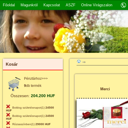
Főoldal
Magunkról
Kapcsolat
ASZF
Online Virágszalon
⇒
Kosár
Pénztárhoz>>>
9
db termék
Merci
Összesen:
204.200 HUF
Boldog születésnapot(1)
24500
HUF
Boldog születésnapot(1)
24500
HUF
Rózsaszínben(1)
29000 HUF