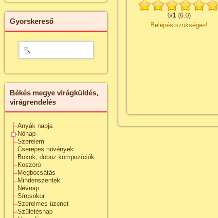
6
/
1
(
6.0
)
Gyorskereső
Belépés szükséges!
Békés megye virágküldés,
virágrendelés
Anyák napja
Nőnap
Szerelem
Cserepes növények
Boxok, doboz kompozíciók
Koszorú
Megbocsátás
Mindenszentek
Névnap
Sírcsokor
Szerelmes üzenet
Születésnap