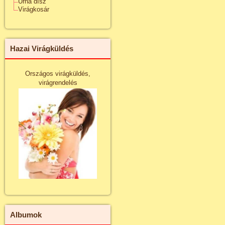
Urna dísz
Virágkosár
Hazai Virágküldés
Országos virágküldés,
virágrendelés
Albumok