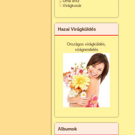
Urna dísz
Virágkosár
Hazai Virágküldés
Országos virágküldés,
virágrendelés
Albumok