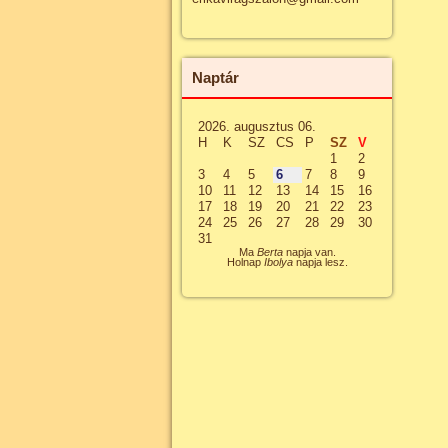
Naptár
2026. augusztus 06.
H
K
SZ
CS
P
SZ
V
1
2
3
4
5
6
7
8
9
10
11
12
13
14
15
16
17
18
19
20
21
22
23
24
25
26
27
28
29
30
31
Ma
Berta
napja van.
Holnap
Ibolya
napja lesz.