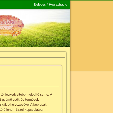
Belépés
/
Regisztráció
 tél legkedveltebb melegítő színe. A
ott gyümölcsök és termések
yalkák elhelyezésével A kép csak
ltérő lehet. Ezzel kapcsolatban