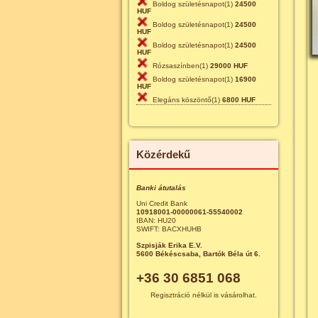
Boldog születésnapot(1)
24500
HUF
Boldog születésnapot(1)
24500
HUF
Boldog születésnapot(1)
24500
HUF
Rózsaszínben(1)
29000 HUF
Boldog születésnapot(1)
16900
HUF
Elegáns köszöntő(1)
6800 HUF
Közérdekű
Banki átutalás
Uni Credit Bank
10918001-00000061-55540002
IBAN: HU20
SWIFT: BACXHUHB
Szpisják Erika E.V.
5600 Békéscsaba, Bartók Béla út 6.
+36 30 6851 068
Regisztráció nélkül is vásárolhat.