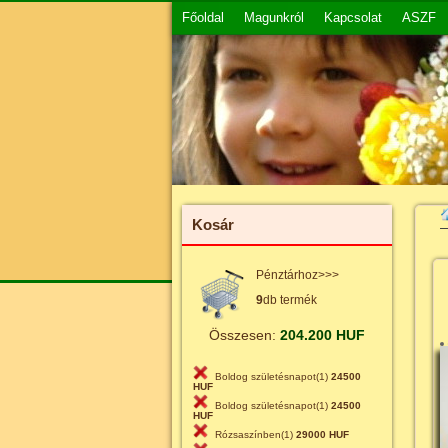
Főoldal
Magunkról
Kapcsolat
ASZF
Kosár
Pénztárhoz>>>
9
db termék
Összesen:
204.200 HUF
Boldog születésnapot(1)
24500
HUF
Boldog születésnapot(1)
24500
HUF
Rózsaszínben(1)
29000 HUF