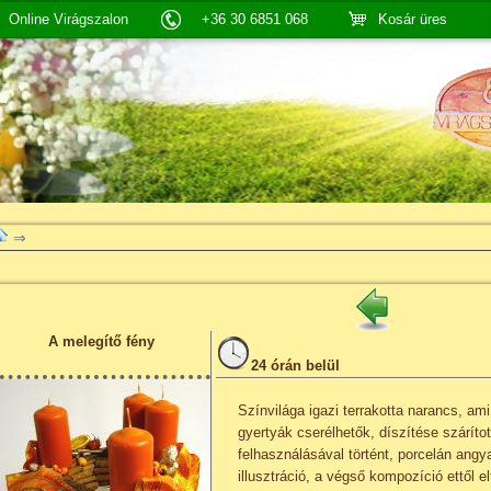
Online Virágszalon
+36 30 6851 068
Kosár üres
⇒
A melegítő fény
24 órán belül
Színvilága igazi terrakotta narancs, ami
gyertyák cserélhetők, díszítése szárít
felhasználásával történt, porcelán ang
illusztráció, a végső kompozíció ettől e