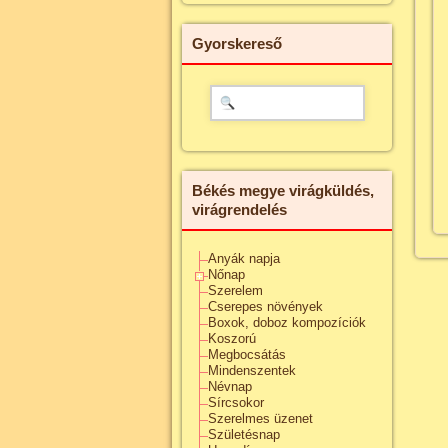
Gyorskereső
Békés megye virágküldés,
virágrendelés
Anyák napja
Nőnap
Szerelem
Cserepes növények
Boxok, doboz kompozíciók
Koszorú
Megbocsátás
Mindenszentek
Névnap
Sírcsokor
Szerelmes üzenet
Születésnap