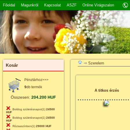
Főoldal
Magunkról
Kapcsolat
ASZF
Online Virágszalon
⇒
Szerelem
Kosár
Pénztárhoz>>>
9
db termék
A titkos érzés
Összesen:
204.200 HUF
Boldog születésnapot(1)
24500
HUF
Boldog születésnapot(1)
24500
HUF
Rózsaszínben(1)
29000 HUF