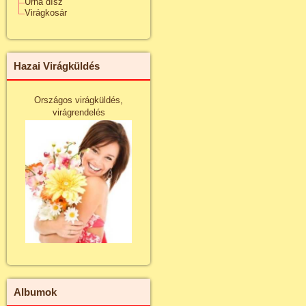
Urna dísz
Virágkosár
Hazai Virágküldés
Országos virágküldés,
virágrendelés
Albumok