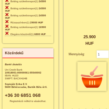
Boldog születésnapot(1)
24500
HUF
Boldog születésnapot(1)
24500
HUF
Boldog születésnapot(1)
24500
HUF
Rózsaszínben(1)
29000 HUF
Boldog születésnapot(1)
16900
HUF
Elegáns köszöntő(1)
6800 HUF
25.900
HUF
Közérdekű
Mennyiség:
Banki átutalás
Uni Credit Bank
10918001-00000061-55540002
IBAN: HU20
SWIFT: BACXHUHB
Szpisják Erika E.V.
5600 Békéscsaba, Bartók Béla út 6.
+36 30 6851 068
Regisztráció nélkül is vásárolhat.