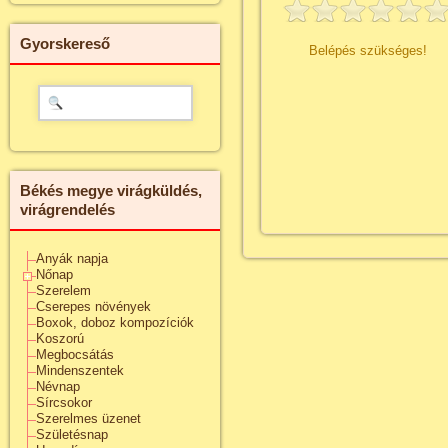
Gyorskereső
Belépés szükséges!
Békés megye virágküldés,
virágrendelés
Anyák napja
Nőnap
Szerelem
Cserepes növények
Boxok, doboz kompozíciók
Koszorú
Megbocsátás
Mindenszentek
Névnap
Sírcsokor
Szerelmes üzenet
Születésnap